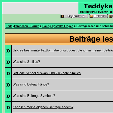
Teddykaninchen - Forum
»
Häufig gestellte Fragen
» Beiträge lesen und schreib
Beiträge le
»
Gibt es bestimmte Textformatierungscodes, die ich in meinen Beitr
»
Was sind Smilies?
»
BBCode Schnellauswahl und klickbare Smilies
»
Was sind Dateianhänge?
»
Was sind Beitrags-Symbole?
»
Kann ich meine eigenen Beiträge ändern?