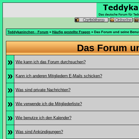
Teddykaninchen - Forum
»
Häufig gestellte Fragen
» Das Forum und seine Benu
Das Forum u
»
Wie kann ich das Forum durchsuchen?
»
Kann ich anderen Mitgliedern E-Mails schicken?
»
Was sind private Nachrichten?
»
Wie verwende ich die Mitgliederliste?
»
Wie benutze ich den Kalender?
»
Was sind Ankündigungen?