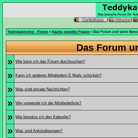
Teddykaninchen - Forum
»
Häufig gestellte Fragen
» Das Forum und seine Benu
Das Forum u
»
Wie kann ich das Forum durchsuchen?
»
Kann ich anderen Mitgliedern E-Mails schicken?
»
Was sind private Nachrichten?
»
Wie verwende ich die Mitgliederliste?
»
Wie benutze ich den Kalender?
»
Was sind Ankündigungen?