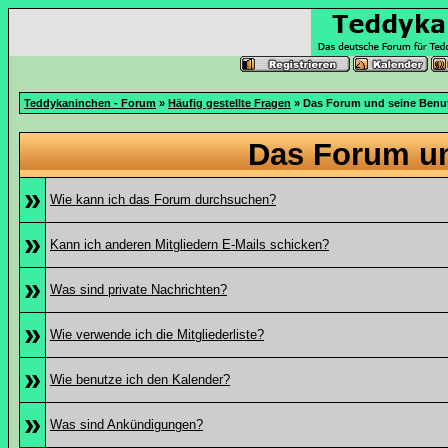
Teddykaninchen - Forum
»
Häufig gestellte Fragen
» Das Forum und seine Benu
Das Forum u
»
Wie kann ich das Forum durchsuchen?
»
Kann ich anderen Mitgliedern E-Mails schicken?
»
Was sind private Nachrichten?
»
Wie verwende ich die Mitgliederliste?
»
Wie benutze ich den Kalender?
»
Was sind Ankündigungen?