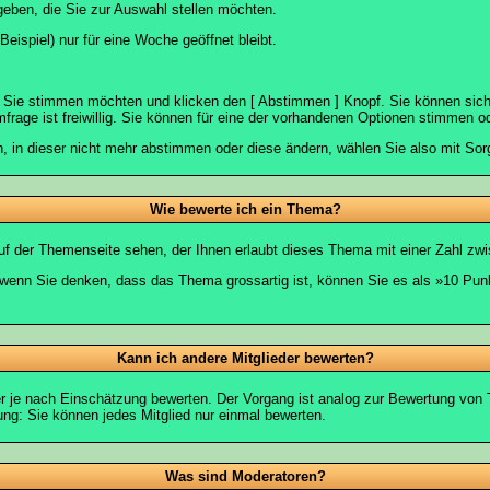
geben, die Sie zur Auswahl stellen möchten.
eispiel) nur für eine Woche geöffnet bleibt.
e Sie stimmen möchten und klicken den [ Abstimmen ] Knopf. Sie können sich
frage ist freiwillig. Sie können für eine der vorhandenen Optionen stimmen 
 in dieser nicht mehr abstimmen oder diese ändern, wählen Sie also mit Sorg
Wie bewerte ich ein Thema?
f der Themenseite sehen, der Ihnen erlaubt dieses Thema mit einer Zahl zwi
er wenn Sie denken, dass das Thema grossartig ist, können Sie es als »10 Pu
Kann ich andere Mitglieder bewerten?
eder je nach Einschätzung bewerten. Der Vorgang ist analog zur Bewertung vo
g: Sie können jedes Mitglied nur einmal bewerten.
Was sind Moderatoren?