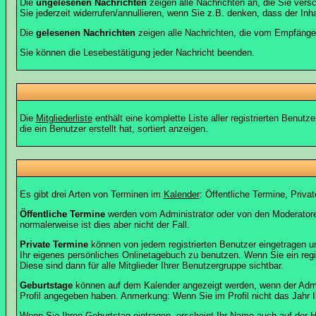
Die
ungelesenen Nachrichten
zeigen alle Nachrichten an, die Sie vers
Sie jederzeit widerrufen/annullieren, wenn Sie z.B. denken, dass der Inha
Die
gelesenen Nachrichten
zeigen alle Nachrichten, die vom Empfänger
Sie können die Lesebestätigung jeder Nachricht beenden.
Die
Mitgliederliste
enthält eine komplette Liste aller registrierten Benu
die ein Benutzer erstellt hat, sortiert anzeigen.
Es gibt drei Arten von Terminen im
Kalender
: Öffentliche Termine, Priva
Öffentliche Termine
werden vom Administrator oder von den Moderatoren
normalerweise ist dies aber nicht der Fall.
Private Termine
können von jedem registrierten Benutzer eingetragen und
Ihr eigenes persönliches Onlinetagebuch zu benutzen. Wenn Sie ein regi
Diese sind dann für alle Mitglieder Ihrer Benutzergruppe sichtbar.
Geburtstage
können auf dem Kalender angezeigt werden, wenn der Admini
Profil angegeben haben. Anmerkung: Wenn Sie im Profil nicht das Jahr Ihr
Wenn Sie Ihren Geburtstag eintragen, erscheint Ihr Name auch auf der
H