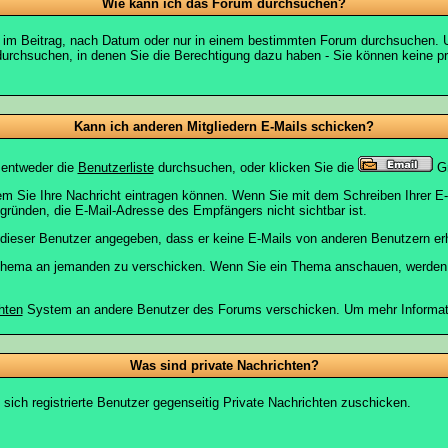
Wie kann ich das Forum durchsuchen?
 im Beitrag, nach Datum oder nur in einem bestimmten Forum durchsuchen. U
durchsuchen, in denen Sie die Berechtigung dazu haben - Sie können keine pri
Kann ich anderen Mitgliedern E-Mails schicken?
 entweder die
Benutzerliste
durchsuchen, oder klicken Sie die
Gr
dem Sie Ihre Nachricht eintragen können. Wenn Sie mit dem Schreiben Ihrer E-M
gründen, die E-Mail-Adresse des Empfängers nicht sichtbar ist.
at dieser Benutzer angegeben, dass er keine E-Mails von anderen Benutzern er
m Thema an jemanden zu verschicken. Wenn Sie ein Thema anschauen, werden S
hten
System an andere Benutzer des Forums verschicken. Um mehr Information
Was sind private Nachrichten?
 sich registrierte Benutzer gegenseitig Private Nachrichten zuschicken.