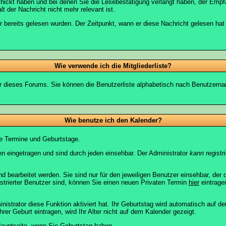
chickt haben und bei denen Sie die Lesebestätigung verlangt haben, der Emp
lt der Nachricht nicht mehr relevant ist.
 bereits gelesen wurden. Der Zeitpunkt, wann er diese Nachricht gelesen hat
Wie verwende ich die Mitgliederliste?
tzer dieses Forums. Sie können die Benutzerliste alphabetisch nach Benutzer
Wie benutze ich den Kalender?
te Termine und Geburtstage.
 eingetragen und sind durch jeden einsehbar. Der Administrator
kann
registr
 bearbeitet werden. Sie sind nur für den jeweiligen Benutzer einsehbar, der d
strierter Benutzer sind, können Sie einen neuen Privaten Termin
hier
eintrage
strator diese Funktion aktiviert hat. Ihr Geburtstag wird automatisch auf 
er Geburt eintragen, wird Ihr Alter nicht auf dem Kalender gezeigt.
auptseite
, wenn Sie Geburtstag haben.