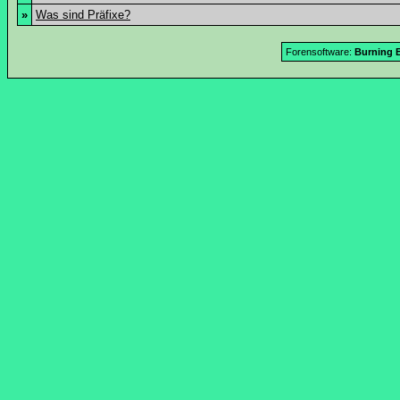
»
Was sind Präfixe?
Forensoftware:
Burning B