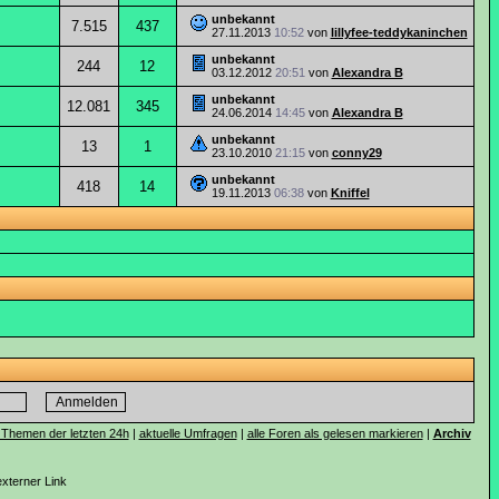
unbekannt
7.515
437
27.11.2013
10:52
von
lillyfee-teddykaninchen
unbekannt
244
12
03.12.2012
20:51
von
Alexandra B
unbekannt
12.081
345
24.06.2014
14:45
von
Alexandra B
unbekannt
13
1
23.10.2010
21:15
von
conny29
unbekannt
418
14
19.11.2013
06:38
von
Kniffel
 Themen der letzten 24h
|
aktuelle Umfragen
|
alle Foren als gelesen markieren
|
Archiv
externer Link