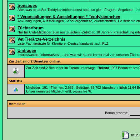
Sonstiges
Alles was es außer Teddykaninchen sonst noch so gibt - Fragen - Angebote - Inf
* Veranstaltungen & Ausstellungen * Teddykaninchen
Ankündigungen, Ausstellungen, Schauergebnisse, Züchtertreffen, TV-Berichte et
Züchterforum
Nur für Club-Mitglieder zum austauschen -Zutritt ab 18 Jahren. Freischaltung erfo
Vet Tierärzte-Verzeichnis
Liste Fachtierärzte für Kleintiere -Deutschlandweit nach PLZ
Umfragen
Interessantes, Informatives ... und was wir schon immer mal von unseren Züchte
Zur Zeit sind 2 Benutzer online.
Zur Zeit sind 2 Besucher im Forum unterwegs.
Rekord:
907 Benutzer am 
Statistik
Mitglieder: 191 | Themen: 2.683 | Beiträge: 83.702 (durchschnittlich 11,64 B
Unser neuestes Mitglied heißt:
pigsrichie76
.
Anmelden
Benutzername:
neue