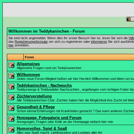
Willkommen im Teddykaninchen - Forum
Sie sind nicht angemeldet. Wenn dies Ihr erster Besuch hier ist, lesen Sie sich die
Hil
das
Registrierungsformular
um sich zu registrieren oder
informieren
Sie sich ausführli
hier
anmelden.
Foren
Allgemeines
Allgemeine Fragen rund um Teddykaninchen
Willkommen
Jedes neue Forum-Mitglied heißen wir hier Herzlich Willkommen und bitten um ku
Teddykaninchen - Nachwuchs
Teddyzwerge & Teddywidder Nachzuchten , angefangen vom richtigen Futter bis h
Züchtervorstellung
Alle Teddykaninchen-Club -Züchter haben hier die Möglichkeit ihre Zucht mit Web
Gesundheit & Pflege
Schon einmal Erfahrungen mit Krankheiten gemacht ? Das kann anderen Züchtern
Homepage, Fotogalerie und Forum
Anregungen, Fragen oder Kritik an der Homepage einfach hier rein
Humorvolles, Spiel & Spaß
Alles was Spaß macht, Lieblingswitze und Lustiges aller Art