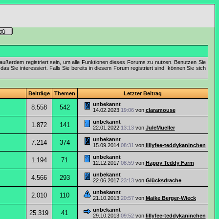
außerdem registriert sein, um alle Funktionen dieses Forums zu nutzen. Benutzen Sie
 Sie interessiert. Falls Sie bereits in diesem Forum registriert sind, können Sie sich
Beiträge
Themen
Letzter Beitrag
unbekannt
8.558
542
14.02.2023
19:06
von
claramouse
unbekannt
1.872
141
22.01.2022
13:13
von
JuleMueller
unbekannt
7.214
374
15.09.2014
08:31
von
lillyfee-teddykaninchen
unbekannt
1.194
71
12.12.2017
08:59
von
Happy Teddy Farm
unbekannt
4.566
293
22.06.2017
23:13
von
Glücksdrache
unbekannt
2.010
110
21.10.2013
20:57
von
Maike Berger-Wieck
unbekannt
25.319
41
29.10.2013
09:52
von
lillyfee-teddykaninchen