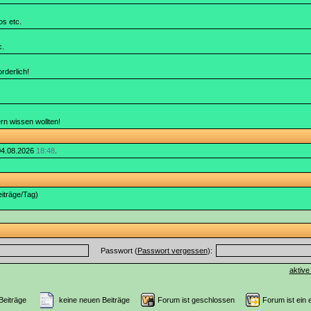
os etc.
c.
rderlich!
rn wissen wollten!
04.08.2026
18:48
.
eiträge/Tag)
Passwort (
Passwort vergessen
):
aktive
 Beiträge
keine neuen Beiträge
Forum ist geschlossen
Forum ist ein 