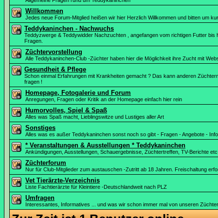
Allgemeine Fragen rund um Teddykaninchen
Willkommen
Jedes neue Forum-Mitglied heißen wir hier Herzlich Willkommen und bitten um kur
Teddykaninchen - Nachwuchs
Teddyzwerge & Teddywidder Nachzuchten , angefangen vom richtigen Futter bis hin
Fragen.
Züchtervorstellung
Alle Teddykaninchen-Club -Züchter haben hier die Möglichkeit ihre Zucht mit Webs
Gesundheit & Pflege
Schon einmal Erfahrungen mit Krankheiten gemacht ? Das kann anderen Züchtern 
fragen !
Homepage, Fotogalerie und Forum
Anregungen, Fragen oder Kritik an der Homepage einfach hier rein
Humorvolles, Spiel & Spaß
Alles was Spaß macht, Lieblingswitze und Lustiges aller Art
Sonstiges
Alles was es außer Teddykaninchen sonst noch so gibt - Fragen - Angebote - Info
* Veranstaltungen & Ausstellungen * Teddykaninchen
Ankündigungen, Ausstellungen, Schauergebnisse, Züchtertreffen, TV-Berichte etc
Züchterforum
Nur für Club-Mitglieder zum austauschen -Zutritt ab 18 Jahren. Freischaltung erfor
Vet Tierärzte-Verzeichnis
Liste Fachtierärzte für Kleintiere -Deutschlandweit nach PLZ
Umfragen
Interessantes, Informatives ... und was wir schon immer mal von unseren Züchter