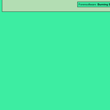
Forensoftware:
Burning B