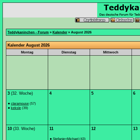
Teddykaninchen - Forum
»
Kalender
» August 2026
Kalender August 2026
Montag
Dienstag
Mittwoch
3
(32. Woche)
4
5
6
claramouse
(57)
keksle
(39)
10
(33. Woche)
11
12
13
Stefanie+Michael
(43)