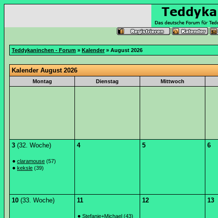
Teddykaninchen - Forum
»
Kalender
» August 2026
Kalender August 2026
Montag
Dienstag
Mittwoch
3
(32. Woche)
4
5
6
claramouse
(57)
keksle
(39)
10
(33. Woche)
11
12
13
Stefanie+Michael
(43)