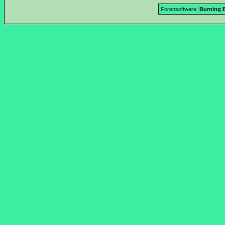
Forensoftware:
Burning B