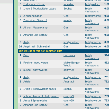
3
Teddy oder Gismo
funaktion
Teddywidder
1.0
4
1 von 6 Teddywidder babys
Sophia
Teddy
0.0
Nachwuchs
5
2 Kuschelnasen
Gast
Teddyzwerge
0.0
6
7 auf einen Streich !
mandy
Teddy
0.0
Nachwuchs
7
Alf vom Masenkamp
Gast
Teddy
0.0
Nachwuchs
8
Amanda und Barney
Gast
Teddy
0.0
Nachwuchs
9
Andy
teddyzvalach
Teddyzwerge
0.0
10
Angel mein Schneeball
Gast
Teddyzwerge
0.0
Die 10 Bilder mit den meisten Hits
1
Butz
Lachsack
Teddy
914
Nachwuchs
2
Foehrer Inselzwerge
Maike Berger-
Teddy
892
Wieck
Nachwuchs
3
süsse Teddyzwerge
conny29
Teddy
763
Nachwuchs
4
Andy
teddyzvalach
Teddyzwerge
761
5
Arielle
Austriagirl
Teddy
752
Nachwuchs
6
1 von 6 Teddywidder babys
Sophia
Teddy
740
Nachwuchs
7
schöne Aussicht- Teddyzwerg
conny29
Teddyzwerge
733
8
Armani Spreeteddys
conny29
Teddyzwerge
733
9
Amanda und Barney
Gast
Teddy
730
Nachwuchs