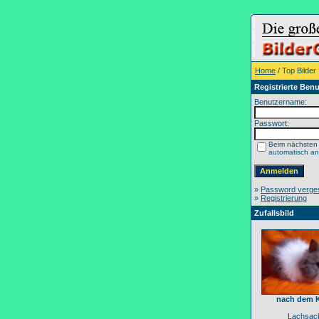
Home
/ Top Bilder
Registrierte Benu
Benutzername:
Passwort:
Beim nächsten
automatisch a
»
Password verge
»
Registrierung
Zufallsbild
nach dem 
Lachsac