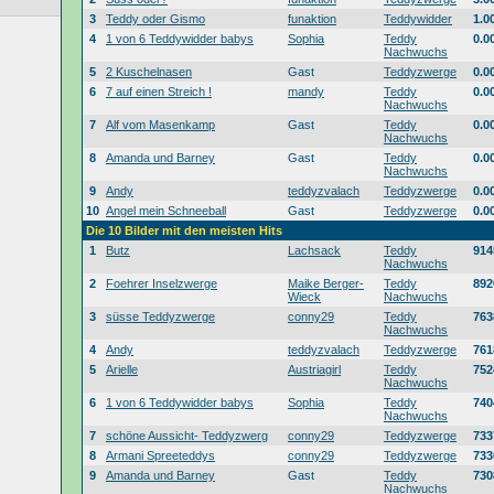
3
Teddy oder Gismo
funaktion
Teddywidder
1.0
4
1 von 6 Teddywidder babys
Sophia
Teddy
0.0
Nachwuchs
5
2 Kuschelnasen
Gast
Teddyzwerge
0.0
6
7 auf einen Streich !
mandy
Teddy
0.0
Nachwuchs
7
Alf vom Masenkamp
Gast
Teddy
0.0
Nachwuchs
8
Amanda und Barney
Gast
Teddy
0.0
Nachwuchs
9
Andy
teddyzvalach
Teddyzwerge
0.0
10
Angel mein Schneeball
Gast
Teddyzwerge
0.0
Die 10 Bilder mit den meisten Hits
1
Butz
Lachsack
Teddy
914
Nachwuchs
2
Foehrer Inselzwerge
Maike Berger-
Teddy
892
Wieck
Nachwuchs
3
süsse Teddyzwerge
conny29
Teddy
763
Nachwuchs
4
Andy
teddyzvalach
Teddyzwerge
761
5
Arielle
Austriagirl
Teddy
752
Nachwuchs
6
1 von 6 Teddywidder babys
Sophia
Teddy
740
Nachwuchs
7
schöne Aussicht- Teddyzwerg
conny29
Teddyzwerge
733
8
Armani Spreeteddys
conny29
Teddyzwerge
733
9
Amanda und Barney
Gast
Teddy
730
Nachwuchs