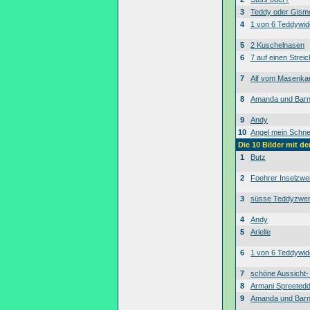
3
Teddy oder Gism
4
1 von 6 Teddywid
5
2 Kuschelnasen
6
7 auf einen Streic
7
Alf vom Masenk
8
Amanda und Bar
9
Andy
10
Angel mein Schne
Die 10 Bilder mit d
1
Butz
2
Foehrer Inselzwe
3
süsse Teddyzwe
4
Andy
5
Arielle
6
1 von 6 Teddywid
7
schöne Aussicht
8
Armani Spreeted
9
Amanda und Bar