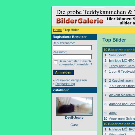
Home
/ Top Bilder
Registrierte Benutzer
Top Bilder
Benutzername:
10 Bilder mit der 
Passwort:
1
Süss oder?
2
Ich liebe MÖHRC
Beim nächsten Besuch
automatisch anmelden?
3
Teddy oder Gism
4
1 von 6 Teddywid
»
Password vergessen
5
2 Kuschelnasen
»
Registrierung
6
7 auf einen Streic
Zufallsbild
7
Alf vom Masenk
8
Amanda und Bar
9
Andy
Devil-Jeany
10
Angel mein Schne
10 Bilder mit den 
Gast
1
Ich liebe MÖHRC
2
Süss oder?