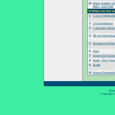
10
Magic Rabbits Vir
Baby...sooo süß
10 Bilder mit den 
1
1 von 6 Teddywid
2
2 Kuschelnasen
3
7 auf einen Streic
4
Alf vom Masenk
5
Amanda und Bar
6
Andy
7
Angel mein Schne
8
Anjali - Eine Tra
9
Arielle
10
Armani Spreeted
Pow
Copyright