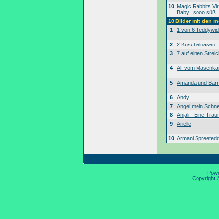
10
Magic Rabbits Vir
Baby...sooo süß
10 Bilder mit den 
1
1 von 6 Teddywid
2
2 Kuschelnasen
3
7 auf einen Streic
4
Alf vom Masenk
5
Amanda und Bar
6
Andy
7
Angel mein Schne
8
Anjali - Eine Tra
9
Arielle
10
Armani Spreeted
Pow
Copyright