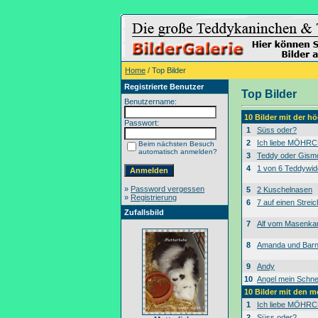
Home
/ Top Bilder
Registrierte Benutzer
Top Bilder
Benutzername:
10 Bilder mit der 
Passwort:
1
Süss oder?
2
Ich liebe MÖHRC
Beim nächsten Besuch
automatisch anmelden?
3
Teddy oder Gism
4
1 von 6 Teddywid
»
Password vergessen
5
2 Kuschelnasen
»
Registrierung
6
7 auf einen Streic
Zufallsbild
7
Alf vom Masenk
8
Amanda und Bar
9
Andy
10
Angel mein Schne
10 Bilder mit den 
1
Ich liebe MÖHRC
2
Süss oder?