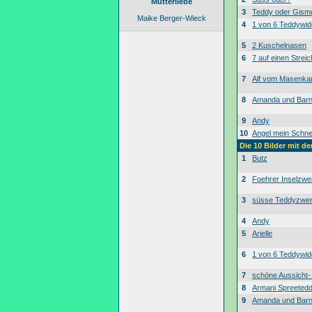
Mutterliebe
3
Teddy oder Gism
Maike Berger-Wieck
4
1 von 6 Teddywid
5
2 Kuschelnasen
6
7 auf einen Streic
7
Alf vom Masenk
8
Amanda und Bar
9
Andy
10
Angel mein Schne
Die 10 Bilder mit d
1
Butz
2
Foehrer Inselzwe
3
süsse Teddyzwe
4
Andy
5
Arielle
6
1 von 6 Teddywid
7
schöne Aussicht
8
Armani Spreeted
9
Amanda und Bar