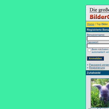
Home
/ Top Bilder
Registrierte Benu
Benutzername:
Passwort:
Beim nächsten
automatisch a
»
Password verge
»
Registrierung
Zufallsbild