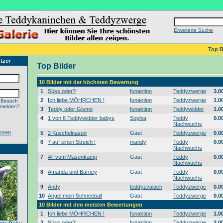
Erweiterte Suche
Top B
tzer
Top Bilder
10 Bilder mit der höchsten Bewertung
1
Süss oder?
funaktion
Teddyzwerge
3.0
2
Ich liebe MÖHRCHEN !
funaktion
Teddyzwerge
1.0
 Besuch
nmelden?
3
Teddy oder Gismo
funaktion
Teddywidder
1.0
4
1 von 6 Teddywidder babys
Sophia
Teddy
0.0
Nachwuchs
ssen
5
2 Kuschelnasen
Gast
Teddyzwerge
0.0
6
7 auf einen Streich !
mandy
Teddy
0.0
Nachwuchs
7
Alf vom Masenkamp
Gast
Teddy
0.0
Nachwuchs
8
Amanda und Barney
Gast
Teddy
0.0
Nachwuchs
9
Andy
teddyzvalach
Teddyzwerge
0.0
10
Angel mein Schneeball
Gast
Teddyzwerge
0.0
10 Bilder mit den meisten Bewertungen
1
Ich liebe MÖHRCHEN !
funaktion
Teddyzwerge
1.0
2
Süss oder?
funaktion
Teddyzwerge
3.0