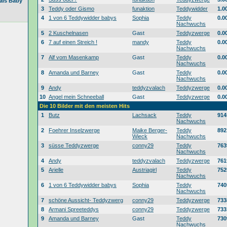
als Baby
3
Teddy oder Gismo
funaktion
Teddywidder
1.0
4
1 von 6 Teddywidder babys
Sophia
Teddy
0.0
Nachwuchs
5
2 Kuschelnasen
Gast
Teddyzwerge
0.0
6
7 auf einen Streich !
mandy
Teddy
0.0
Nachwuchs
7
Alf vom Masenkamp
Gast
Teddy
0.0
Nachwuchs
8
Amanda und Barney
Gast
Teddy
0.0
Nachwuchs
9
Andy
teddyzvalach
Teddyzwerge
0.0
10
Angel mein Schneeball
Gast
Teddyzwerge
0.0
Die 10 Bilder mit den meisten Hits
1
Butz
Lachsack
Teddy
914
Nachwuchs
2
Foehrer Inselzwerge
Maike Berger-
Teddy
892
Wieck
Nachwuchs
3
süsse Teddyzwerge
conny29
Teddy
763
Nachwuchs
4
Andy
teddyzvalach
Teddyzwerge
761
5
Arielle
Austriagirl
Teddy
752
Nachwuchs
6
1 von 6 Teddywidder babys
Sophia
Teddy
740
Nachwuchs
7
schöne Aussicht- Teddyzwerg
conny29
Teddyzwerge
733
8
Armani Spreeteddys
conny29
Teddyzwerge
733
9
Amanda und Barney
Gast
Teddy
730
Nachwuchs