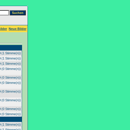
ilder
Neue Bilder
0
(1 Stimme(n))
0
(1 Stimme(n))
0
(1 Stimme(n))
0
(0 Stimme(n))
0
(0 Stimme(n))
0
(0 Stimme(n))
0
(0 Stimme(n))
0
(0 Stimme(n))
0
(0 Stimme(n))
0
(0 Stimme(n))
0
(1 Stimme(n))
0
(1 Stimme(n))