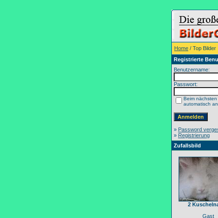
Home
/ Top Bilder
Registrierte Benu
Benutzername:
Passwort:
Beim nächsten
automatisch a
»
Password verge
»
Registrierung
Zufallsbild
2 Kuscheln
Gast