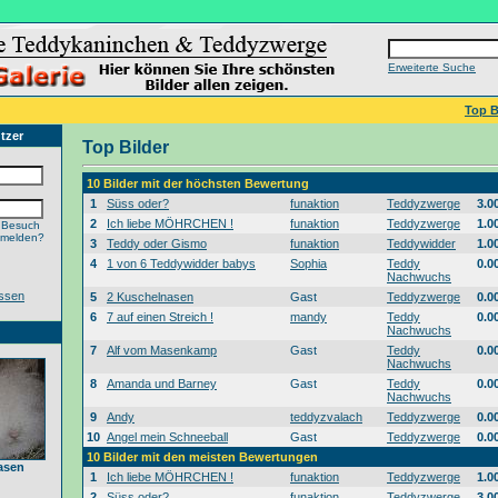
Erweiterte Suche
Top B
tzer
Top Bilder
10 Bilder mit der höchsten Bewertung
1
Süss oder?
funaktion
Teddyzwerge
3.0
2
Ich liebe MÖHRCHEN !
funaktion
Teddyzwerge
1.0
 Besuch
nmelden?
3
Teddy oder Gismo
funaktion
Teddywidder
1.0
4
1 von 6 Teddywidder babys
Sophia
Teddy
0.0
Nachwuchs
ssen
5
2 Kuschelnasen
Gast
Teddyzwerge
0.0
6
7 auf einen Streich !
mandy
Teddy
0.0
Nachwuchs
7
Alf vom Masenkamp
Gast
Teddy
0.0
Nachwuchs
8
Amanda und Barney
Gast
Teddy
0.0
Nachwuchs
9
Andy
teddyzvalach
Teddyzwerge
0.0
10
Angel mein Schneeball
Gast
Teddyzwerge
0.0
10 Bilder mit den meisten Bewertungen
asen
1
Ich liebe MÖHRCHEN !
funaktion
Teddyzwerge
1.0
2
Süss oder?
funaktion
Teddyzwerge
3.0