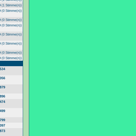
0
(1 Stimme(n))
0
(0 Stimme(n))
0
(0 Stimme(n))
0
(0 Stimme(n))
0
(0 Stimme(n))
0
(0 Stimme(n))
0
(0 Stimme(n))
0
(0 Stimme(n))
534
056
879
896
474
499
799
097
873