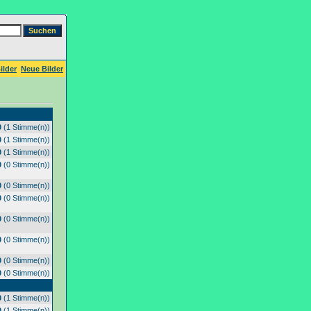
ilder
Neue Bilder
0
(1 Stimme(n))
0
(1 Stimme(n))
0
(1 Stimme(n))
0
(0 Stimme(n))
0
(0 Stimme(n))
0
(0 Stimme(n))
0
(0 Stimme(n))
0
(0 Stimme(n))
0
(0 Stimme(n))
0
(0 Stimme(n))
0
(1 Stimme(n))
0
(1 Stimme(n))