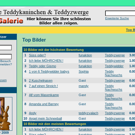
Erweiterte Suche
Top B
tzer
Top Bilder
10 Bilder mit der höchsten Bewertung
1
Süss oder?
funaktion
Teddyzwerge
3.0
2
Ich liebe MÖHRCHEN !
funaktion
Teddyzwerge
1.0
 Besuch
nmelden?
3
Teddy oder Gismo
funaktion
Teddywidder
1.0
4
1 von 6 Teddywidder babys
Sophia
Teddy
0.0
Nachwuchs
ssen
5
2 Kuschelnasen
Gast
Teddyzwerge
0.0
6
7 auf einen Streich !
mandy
Teddy
0.0
Nachwuchs
7
Alf vom Masenkamp
Gast
Teddy
0.0
Nachwuchs
8
Amanda und Barney
Gast
Teddy
0.0
Nachwuchs
9
Andy
teddyzvalach
Teddyzwerge
0.0
10
Angel mein Schneeball
Gast
Teddyzwerge
0.0
10 Bilder mit den meisten Bewertungen
1
Ich liebe MÖHRCHEN !
funaktion
Teddyzwerge
1.0
 2009
2
Süss oder?
funaktion
Teddyzwerge
3.0