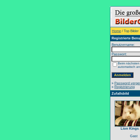
Home
/ Top Bilder
Registrierte Benu
Benutzername:
Passwort:
Beim nächsten
automatisch a
»
Password verge
»
Registrierung
Zufallsbild
Lion Kings 
Gast