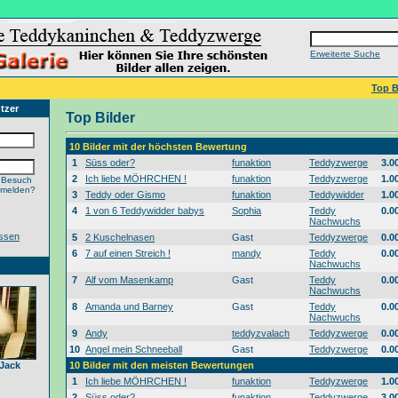
Erweiterte Suche
Top B
tzer
Top Bilder
10 Bilder mit der höchsten Bewertung
1
Süss oder?
funaktion
Teddyzwerge
3.0
2
Ich liebe MÖHRCHEN !
funaktion
Teddyzwerge
1.0
 Besuch
nmelden?
3
Teddy oder Gismo
funaktion
Teddywidder
1.0
4
1 von 6 Teddywidder babys
Sophia
Teddy
0.0
Nachwuchs
ssen
5
2 Kuschelnasen
Gast
Teddyzwerge
0.0
6
7 auf einen Streich !
mandy
Teddy
0.0
Nachwuchs
7
Alf vom Masenkamp
Gast
Teddy
0.0
Nachwuchs
8
Amanda und Barney
Gast
Teddy
0.0
Nachwuchs
9
Andy
teddyzvalach
Teddyzwerge
0.0
10
Angel mein Schneeball
Gast
Teddyzwerge
0.0
Jack
10 Bilder mit den meisten Bewertungen
1
Ich liebe MÖHRCHEN !
funaktion
Teddyzwerge
1.0
2
Süss oder?
funaktion
Teddyzwerge
3.0