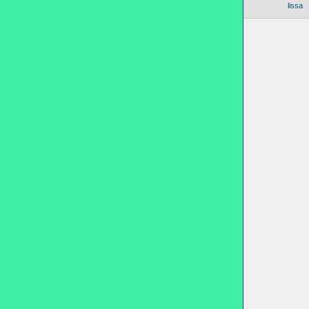
lissa