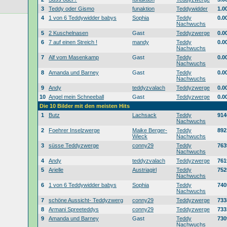
3
Teddy oder Gismo
funaktion
Teddywidder
1.0
4
1 von 6 Teddywidder babys
Sophia
Teddy
0.0
Nachwuchs
5
2 Kuschelnasen
Gast
Teddyzwerge
0.0
6
7 auf einen Streich !
mandy
Teddy
0.0
Nachwuchs
7
Alf vom Masenkamp
Gast
Teddy
0.0
Nachwuchs
8
Amanda und Barney
Gast
Teddy
0.0
Nachwuchs
9
Andy
teddyzvalach
Teddyzwerge
0.0
10
Angel mein Schneeball
Gast
Teddyzwerge
0.0
Die 10 Bilder mit den meisten Hits
1
Butz
Lachsack
Teddy
914
Nachwuchs
2
Foehrer Inselzwerge
Maike Berger-
Teddy
892
Wieck
Nachwuchs
3
süsse Teddyzwerge
conny29
Teddy
763
Nachwuchs
4
Andy
teddyzvalach
Teddyzwerge
761
5
Arielle
Austriagirl
Teddy
752
Nachwuchs
6
1 von 6 Teddywidder babys
Sophia
Teddy
740
Nachwuchs
7
schöne Aussicht- Teddyzwerg
conny29
Teddyzwerge
733
8
Armani Spreeteddys
conny29
Teddyzwerge
733
9
Amanda und Barney
Gast
Teddy
730
Nachwuchs