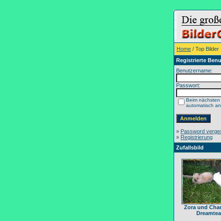
Home
/ Top Bilder
Registrierte Benu
Benutzername:
Passwort:
Beim nächsten
automatisch a
»
Password verge
»
Registrierung
Zufallsbild
Zora und Cha
Dreamte