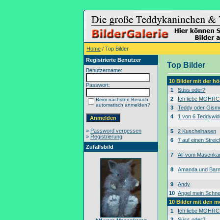
Home
/ Top Bilder
Registrierte Benutzer
Top Bilder
Benutzername:
10 Bilder mit der 
Passwort:
1
Süss oder?
2
Ich liebe MÖHRC
Beim nächsten Besuch
automatisch anmelden?
3
Teddy oder Gism
4
1 von 6 Teddywid
»
Password vergessen
5
2 Kuschelnasen
»
Registrierung
6
7 auf einen Streic
Zufallsbild
7
Alf vom Masenk
8
Amanda und Bar
9
Andy
10
Angel mein Schne
10 Bilder mit den 
1
Ich liebe MÖHRC
2
Süss oder?