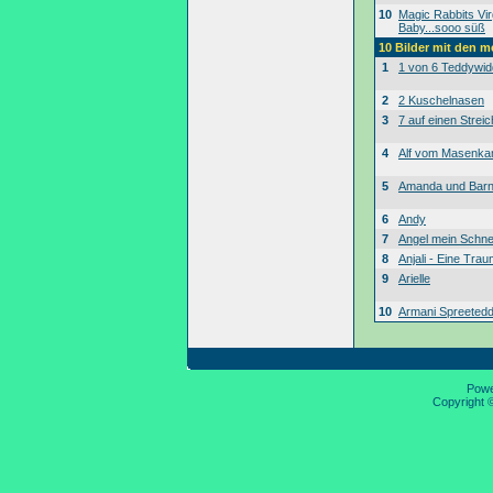
10
Magic Rabbits Vir
Baby...sooo süß
10 Bilder mit den 
1
1 von 6 Teddywid
2
2 Kuschelnasen
3
7 auf einen Streic
4
Alf vom Masenk
5
Amanda und Bar
6
Andy
7
Angel mein Schne
8
Anjali - Eine Tra
9
Arielle
10
Armani Spreeted
Pow
Copyright