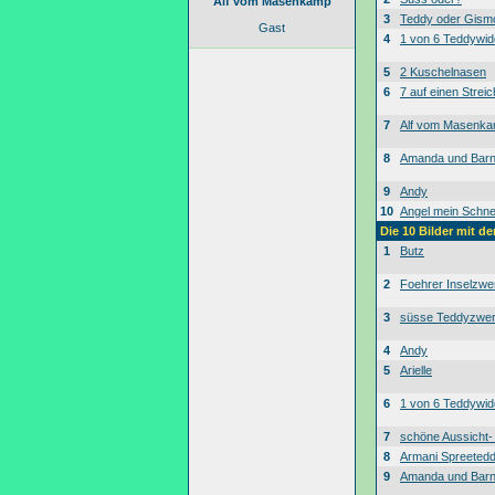
Alf vom Masenkamp
3
Teddy oder Gism
Gast
4
1 von 6 Teddywid
5
2 Kuschelnasen
6
7 auf einen Streic
7
Alf vom Masenk
8
Amanda und Bar
9
Andy
10
Angel mein Schne
Die 10 Bilder mit d
1
Butz
2
Foehrer Inselzwe
3
süsse Teddyzwe
4
Andy
5
Arielle
6
1 von 6 Teddywid
7
schöne Aussicht
8
Armani Spreeted
9
Amanda und Bar