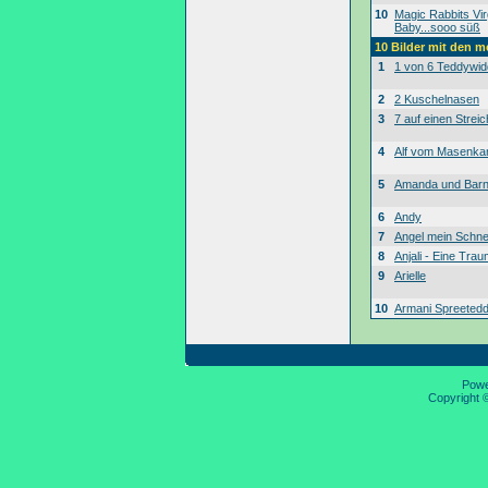
10
Magic Rabbits Vir
Baby...sooo süß
10 Bilder mit den 
1
1 von 6 Teddywid
2
2 Kuschelnasen
3
7 auf einen Streic
4
Alf vom Masenk
5
Amanda und Bar
6
Andy
7
Angel mein Schne
8
Anjali - Eine Tra
9
Arielle
10
Armani Spreeted
Pow
Copyright