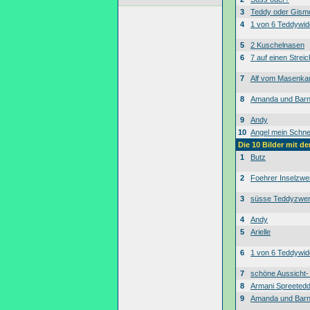
3
Teddy oder Gism
4
1 von 6 Teddywid
5
2 Kuschelnasen
6
7 auf einen Streic
7
Alf vom Masenk
8
Amanda und Bar
9
Andy
10
Angel mein Schne
Die 10 Bilder mit d
1
Butz
2
Foehrer Inselzwe
3
süsse Teddyzwe
4
Andy
5
Arielle
6
1 von 6 Teddywid
7
schöne Aussicht
8
Armani Spreeted
9
Amanda und Bar