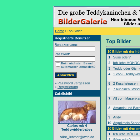
Home
/ Top Bilder
Registrierte Benutzer
Top Bilder
Benutzername:
10 Bilder mit der 
Passwort:
1
Süss oder?
2
Ich liebe MÖHRC
Beim nächsten Besuch
automatisch anmelden?
3
Teddy oder Gism
4
1 von 6 Teddywid
»
Password vergessen
5
2 Kuschelnasen
»
Registrierung
6
7 auf einen Streic
Zufallsbild
7
Alf vom Masenk
8
Amanda und Bar
9
Andy
10
Angel mein Schne
Carlos mit 4
10 Bilder mit den 
Teddywidderbabys
1
Ich liebe MÖHRC
silke_lichtner@web.de
2
Süss oder?