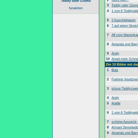
Teddy oder Gismo
3
Teddy oder Gism
funaktion
4
1 von 6 Teddywid
5
2 Kuschelnasen
6
7 auf einen Streic
7
Alf vom Masenk
8
Amanda und Bar
9
Andy
10
Angel mein Schne
Die 10 Bilder mit d
1
Butz
2
Foehrer Inselzwe
3
süsse Teddyzwe
4
Andy
5
Arielle
6
1 von 6 Teddywid
7
schöne Aussicht
8
Armani Spreeted
9
Amanda und Bar