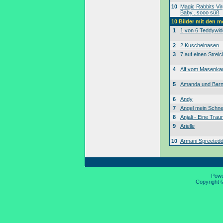
10
Magic Rabbits Vir
Baby...sooo süß
10 Bilder mit den 
1
1 von 6 Teddywid
2
2 Kuschelnasen
3
7 auf einen Streic
4
Alf vom Masenk
5
Amanda und Bar
6
Andy
7
Angel mein Schne
8
Anjali - Eine Tra
9
Arielle
10
Armani Spreeted
Pow
Copyright