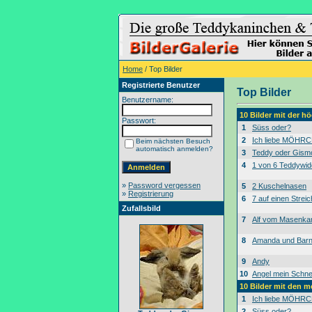
Home
/ Top Bilder
Registrierte Benutzer
Top Bilder
Benutzername:
10 Bilder mit der 
Passwort:
1
Süss oder?
2
Ich liebe MÖHRC
Beim nächsten Besuch
automatisch anmelden?
3
Teddy oder Gism
4
1 von 6 Teddywid
»
Password vergessen
5
2 Kuschelnasen
»
Registrierung
6
7 auf einen Streic
Zufallsbild
7
Alf vom Masenk
8
Amanda und Bar
9
Andy
10
Angel mein Schne
10 Bilder mit den 
1
Ich liebe MÖHRC
2
Süss oder?