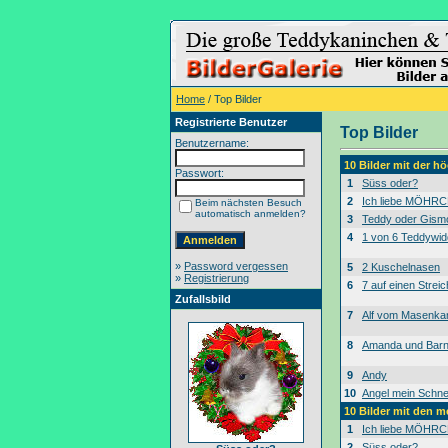
Home
/ Top Bilder
Registrierte Benutzer
Top Bilder
Benutzername:
10 Bilder mit der 
Passwort:
1
Süss oder?
2
Ich liebe MÖHRC
Beim nächsten Besuch
automatisch anmelden?
3
Teddy oder Gism
4
1 von 6 Teddywid
»
Password vergessen
5
2 Kuschelnasen
»
Registrierung
6
7 auf einen Streic
Zufallsbild
7
Alf vom Masenk
8
Amanda und Bar
9
Andy
10
Angel mein Schne
10 Bilder mit den 
1
Ich liebe MÖHRC
2
Süss oder?