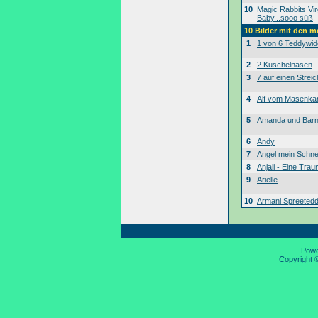
10
Magic Rabbits Vir
Baby...sooo süß
10 Bilder mit den 
1
1 von 6 Teddywid
2
2 Kuschelnasen
3
7 auf einen Streic
4
Alf vom Masenk
5
Amanda und Bar
6
Andy
7
Angel mein Schne
8
Anjali - Eine Tra
9
Arielle
10
Armani Spreeted
Pow
Copyright