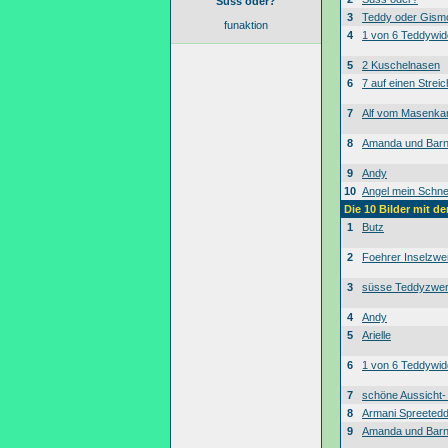
Süss oder?
3
Teddy oder Gism
funaktion
4
1 von 6 Teddywid
5
2 Kuschelnasen
6
7 auf einen Streic
7
Alf vom Masenk
8
Amanda und Bar
9
Andy
10
Angel mein Schne
Die 10 Bilder mit d
1
Butz
2
Foehrer Inselzwe
3
süsse Teddyzwe
4
Andy
5
Arielle
6
1 von 6 Teddywid
7
schöne Aussicht
8
Armani Spreeted
9
Amanda und Bar