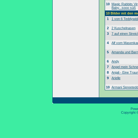
10
Magic Rabbits Vir
Baby...sooo süß
10 Bilder mit den 
1
1 von 6 Teddywid
2
2 Kuschelnasen
3
7 auf einen Streic
4
Alf vom Masenk
5
Amanda und Bar
6
Andy
7
Angel mein Schne
8
Anjali - Eine Tra
9
Arielle
10
Armani Spreeted
Pow
Copyright