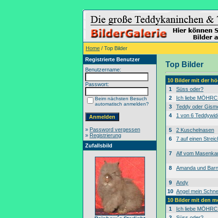
Home
/ Top Bilder
Registrierte Benutzer
Top Bilder
Benutzername:
10 Bilder mit der 
Passwort:
1
Süss oder?
2
Ich liebe MÖHRC
Beim nächsten Besuch
automatisch anmelden?
3
Teddy oder Gism
4
1 von 6 Teddywid
»
Password vergessen
5
2 Kuschelnasen
»
Registrierung
6
7 auf einen Streic
Zufallsbild
7
Alf vom Masenk
8
Amanda und Bar
9
Andy
10
Angel mein Schne
10 Bilder mit den 
1
Ich liebe MÖHRC
2
Süss oder?