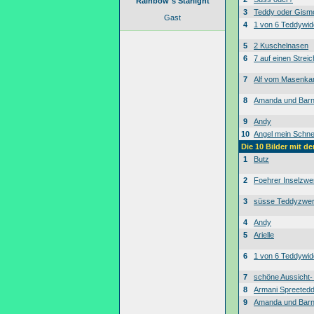
Rainbow´s Starlight
3
Teddy oder Gism
Gast
4
1 von 6 Teddywid
5
2 Kuschelnasen
6
7 auf einen Streic
7
Alf vom Masenk
8
Amanda und Bar
9
Andy
10
Angel mein Schne
Die 10 Bilder mit d
1
Butz
2
Foehrer Inselzwe
3
süsse Teddyzwe
4
Andy
5
Arielle
6
1 von 6 Teddywid
7
schöne Aussicht
8
Armani Spreeted
9
Amanda und Bar