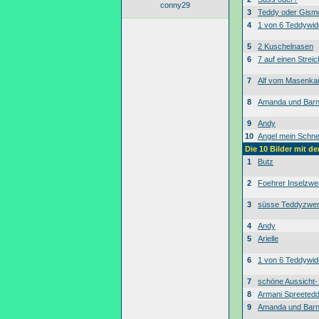
conny29
3
Teddy oder Gism
4
1 von 6 Teddywid
5
2 Kuschelnasen
6
7 auf einen Streic
7
Alf vom Masenk
8
Amanda und Bar
9
Andy
10
Angel mein Schne
Die 10 Bilder mit d
1
Butz
2
Foehrer Inselzwe
3
süsse Teddyzwe
4
Andy
5
Arielle
6
1 von 6 Teddywid
7
schöne Aussicht
8
Armani Spreeted
9
Amanda und Bar