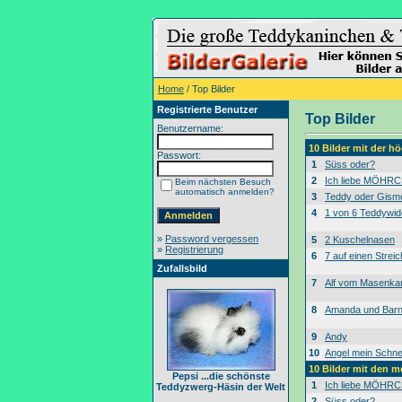
Home
/ Top Bilder
Registrierte Benutzer
Top Bilder
Benutzername:
10 Bilder mit der 
Passwort:
1
Süss oder?
2
Ich liebe MÖHRC
Beim nächsten Besuch
automatisch anmelden?
3
Teddy oder Gism
4
1 von 6 Teddywid
»
Password vergessen
5
2 Kuschelnasen
»
Registrierung
6
7 auf einen Streic
Zufallsbild
7
Alf vom Masenk
8
Amanda und Bar
9
Andy
10
Angel mein Schne
10 Bilder mit den 
Pepsi ...die schönste
1
Ich liebe MÖHRC
Teddyzwerg-Häsin der Welt
2
Süss oder?