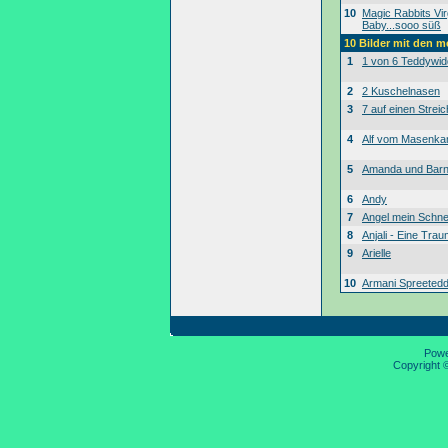
10
Magic Rabbits Vir
Baby...sooo süß
10 Bilder mit den 
1
1 von 6 Teddywid
2
2 Kuschelnasen
3
7 auf einen Streic
4
Alf vom Masenk
5
Amanda und Bar
6
Andy
7
Angel mein Schne
8
Anjali - Eine Tra
9
Arielle
10
Armani Spreeted
Pow
Copyright