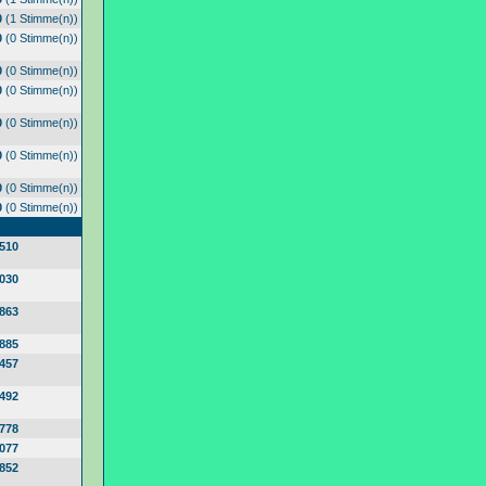
0
(1 Stimme(n))
0
(0 Stimme(n))
0
(0 Stimme(n))
0
(0 Stimme(n))
0
(0 Stimme(n))
0
(0 Stimme(n))
0
(0 Stimme(n))
0
(0 Stimme(n))
510
030
863
885
457
492
778
077
852