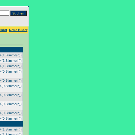
ilder
Neue Bilder
0
(1 Stimme(n))
0
(1 Stimme(n))
0
(1 Stimme(n))
0
(0 Stimme(n))
0
(0 Stimme(n))
0
(0 Stimme(n))
0
(0 Stimme(n))
0
(0 Stimme(n))
0
(0 Stimme(n))
0
(0 Stimme(n))
0
(1 Stimme(n))
0
(1 Stimme(n))