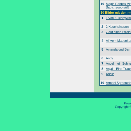
10
Magic Rabbits Vir
Baby...sooo süß
10 Bilder mit den 
1
1 von 6 Teddywid
2
2 Kuschelnasen
3
7 auf einen Streic
4
Alf vom Masenk
5
Amanda und Bar
6
Andy
7
Angel mein Schne
8
Anjali - Eine Tra
9
Arielle
10
Armani Spreeted
Pow
Copyright