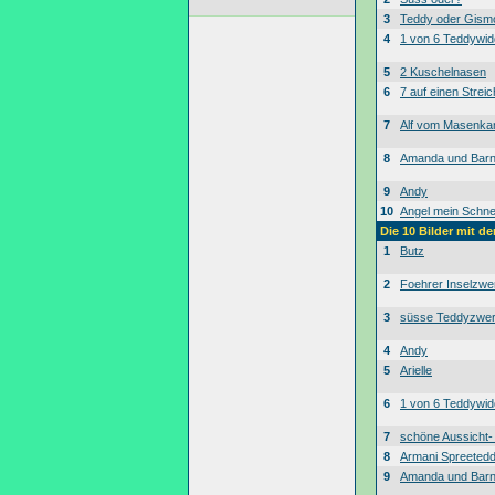
3
Teddy oder Gism
4
1 von 6 Teddywid
5
2 Kuschelnasen
6
7 auf einen Streic
7
Alf vom Masenk
8
Amanda und Bar
9
Andy
10
Angel mein Schne
Die 10 Bilder mit d
1
Butz
2
Foehrer Inselzwe
3
süsse Teddyzwe
4
Andy
5
Arielle
6
1 von 6 Teddywid
7
schöne Aussicht
8
Armani Spreeted
9
Amanda und Bar