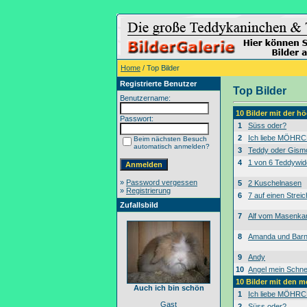
Home
/ Top Bilder
Registrierte Benutzer
Top Bilder
Benutzername:
10 Bilder mit der 
Passwort:
1
Süss oder?
2
Ich liebe MÖHRC
Beim nächsten Besuch
automatisch anmelden?
3
Teddy oder Gism
4
1 von 6 Teddywid
»
Password vergessen
5
2 Kuschelnasen
»
Registrierung
6
7 auf einen Streic
Zufallsbild
7
Alf vom Masenk
8
Amanda und Bar
9
Andy
10
Angel mein Schne
10 Bilder mit den 
Auch ich bin schön
1
Ich liebe MÖHRC
Gast
2
Süss oder?