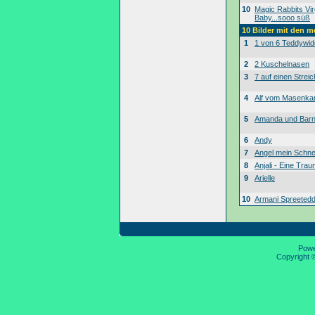
10
Magic Rabbits Vir
Baby...sooo süß
10 Bilder mit den 
1
1 von 6 Teddywid
2
2 Kuschelnasen
3
7 auf einen Streic
4
Alf vom Masenk
5
Amanda und Bar
6
Andy
7
Angel mein Schne
8
Anjali - Eine Tra
9
Arielle
10
Armani Spreeted
Pow
Copyright