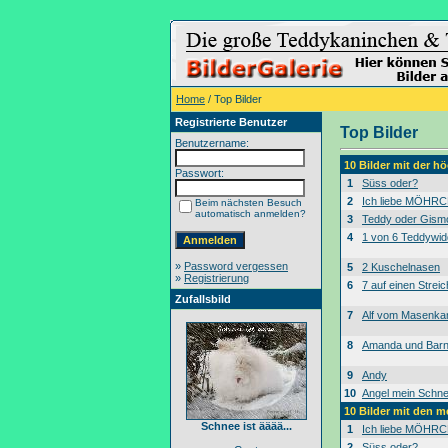
Home
/ Top Bilder
Registrierte Benutzer
Top Bilder
Benutzername:
10 Bilder mit der 
Passwort:
1
Süss oder?
2
Ich liebe MÖHRC
Beim nächsten Besuch
automatisch anmelden?
3
Teddy oder Gism
4
1 von 6 Teddywid
»
Password vergessen
5
2 Kuschelnasen
»
Registrierung
6
7 auf einen Streic
Zufallsbild
7
Alf vom Masenk
8
Amanda und Bar
9
Andy
10
Angel mein Schne
10 Bilder mit den 
Schnee ist ääää...
1
Ich liebe MÖHRC
2
Süss oder?