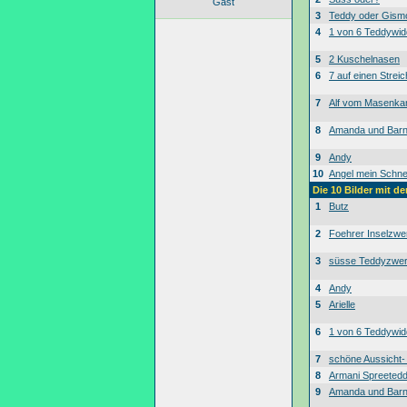
Gast
3
Teddy oder Gism
4
1 von 6 Teddywid
5
2 Kuschelnasen
6
7 auf einen Streic
7
Alf vom Masenk
8
Amanda und Bar
9
Andy
10
Angel mein Schne
Die 10 Bilder mit d
1
Butz
2
Foehrer Inselzwe
3
süsse Teddyzwe
4
Andy
5
Arielle
6
1 von 6 Teddywid
7
schöne Aussicht
8
Armani Spreeted
9
Amanda und Bar