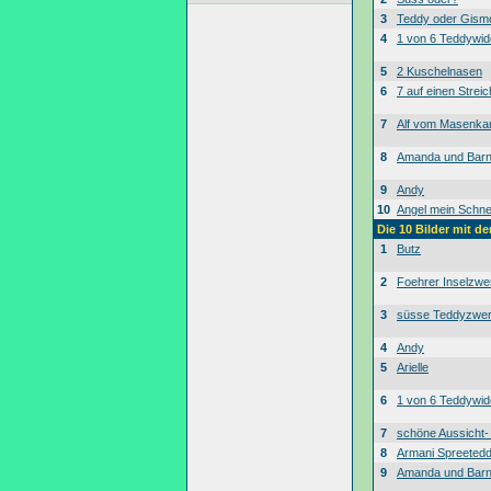
3
Teddy oder Gism
4
1 von 6 Teddywid
5
2 Kuschelnasen
6
7 auf einen Streic
7
Alf vom Masenk
8
Amanda und Bar
9
Andy
10
Angel mein Schne
Die 10 Bilder mit d
1
Butz
2
Foehrer Inselzwe
3
süsse Teddyzwe
4
Andy
5
Arielle
6
1 von 6 Teddywid
7
schöne Aussicht
8
Armani Spreeted
9
Amanda und Bar