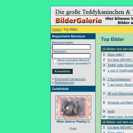
Home
/ Top Bilder
Registrierte Benutzer
Top Bilder
Benutzername:
10 Bilder mit der 
Passwort:
1
Süss oder?
2
Ich liebe MÖHRC
Beim nächsten Besuch
automatisch anmelden?
3
Teddy oder Gism
4
1 von 6 Teddywid
»
Password vergessen
5
2 Kuschelnasen
»
Registrierung
6
7 auf einen Streic
Zufallsbild
7
Alf vom Masenk
8
Amanda und Bar
9
Andy
10
Angel mein Schne
Mein kleiner Paddy!:)
10 Bilder mit den 
1
Ich liebe MÖHRC
Gast
2
Süss oder?