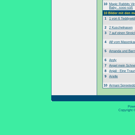
10
Magic Rabbits Vir
Baby...sooo süß
10 Bilder mit den 
1
1 von 6 Teddywid
2
2 Kuschelnasen
3
7 auf einen Streic
4
Alf vom Masenk
5
Amanda und Bar
6
Andy
7
Angel mein Schne
8
Anjali - Eine Tra
9
Arielle
10
Armani Spreeted
Pow
Copyright