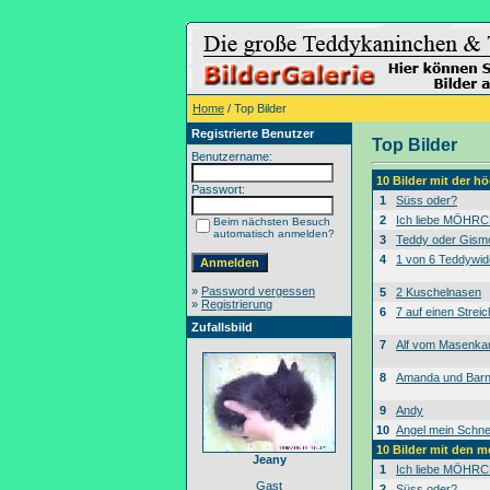
Home
/ Top Bilder
Registrierte Benutzer
Top Bilder
Benutzername:
10 Bilder mit der 
Passwort:
1
Süss oder?
2
Ich liebe MÖHRC
Beim nächsten Besuch
automatisch anmelden?
3
Teddy oder Gism
4
1 von 6 Teddywid
»
Password vergessen
5
2 Kuschelnasen
»
Registrierung
6
7 auf einen Streic
Zufallsbild
7
Alf vom Masenk
8
Amanda und Bar
9
Andy
10
Angel mein Schne
10 Bilder mit den 
Jeany
1
Ich liebe MÖHRC
Gast
2
Süss oder?