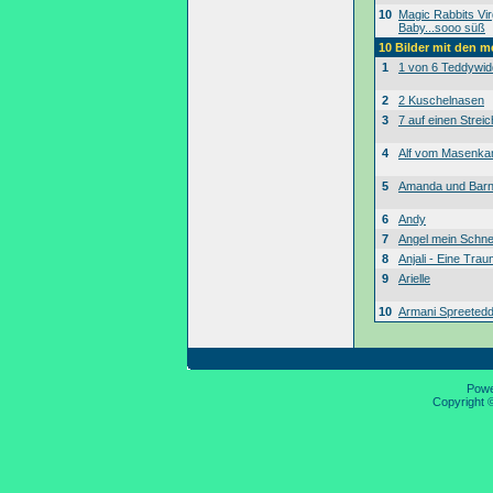
10
Magic Rabbits Vir
Baby...sooo süß
10 Bilder mit den 
1
1 von 6 Teddywid
2
2 Kuschelnasen
3
7 auf einen Streic
4
Alf vom Masenk
5
Amanda und Bar
6
Andy
7
Angel mein Schne
8
Anjali - Eine Tra
9
Arielle
10
Armani Spreeted
Pow
Copyright