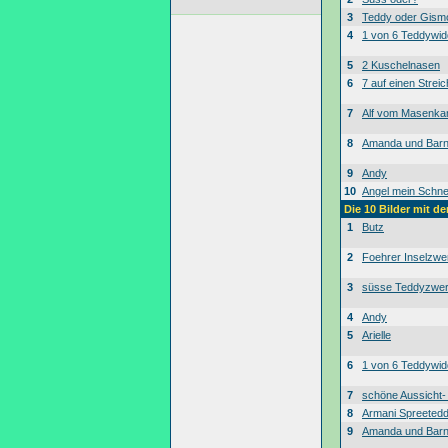
3
Teddy oder Gism
4
1 von 6 Teddywid
5
2 Kuschelnasen
6
7 auf einen Streic
7
Alf vom Masenk
8
Amanda und Bar
9
Andy
10
Angel mein Schne
Die 10 Bilder mit d
1
Butz
2
Foehrer Inselzwe
3
süsse Teddyzwe
4
Andy
5
Arielle
6
1 von 6 Teddywid
7
schöne Aussicht
8
Armani Spreeted
9
Amanda und Bar