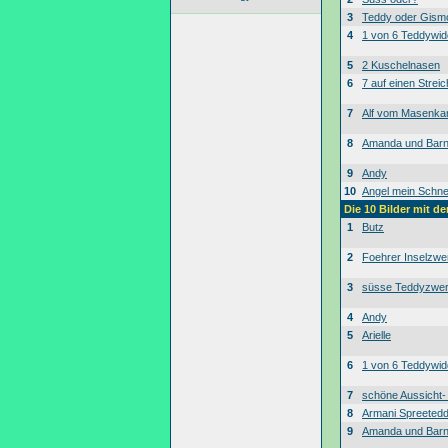
3
Teddy oder Gism
4
1 von 6 Teddywid
5
2 Kuschelnasen
6
7 auf einen Streic
7
Alf vom Masenk
8
Amanda und Bar
9
Andy
10
Angel mein Schne
Die 10 Bilder mit d
1
Butz
2
Foehrer Inselzwe
3
süsse Teddyzwe
4
Andy
5
Arielle
6
1 von 6 Teddywid
7
schöne Aussicht
8
Armani Spreeted
9
Amanda und Bar