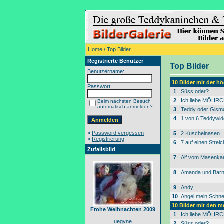
Home
/ Top Bilder
Registrierte Benutzer
Top Bilder
Benutzername:
10 Bilder mit der 
Passwort:
1
Süss oder?
2
Ich liebe MÖHRC
Beim nächsten Besuch
automatisch anmelden?
3
Teddy oder Gism
4
1 von 6 Teddywid
»
Password vergessen
5
2 Kuschelnasen
»
Registrierung
6
7 auf einen Streic
Zufallsbild
7
Alf vom Masenk
8
Amanda und Bar
9
Andy
10
Angel mein Schne
10 Bilder mit den 
Frohe Weihnachten 2009
1
Ich liebe MÖHRC
uegyne
2
Süss oder?