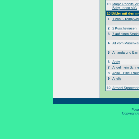
10
Magic Rabbits Vir
Baby...sooo süß
10 Bilder mit den 
1
1 von 6 Teddywid
2
2 Kuschelnasen
3
7 auf einen Streic
4
Alf vom Masenk
5
Amanda und Bar
6
Andy
7
Angel mein Schne
8
Anjali - Eine Tra
9
Arielle
10
Armani Spreeted
Pow
Copyright