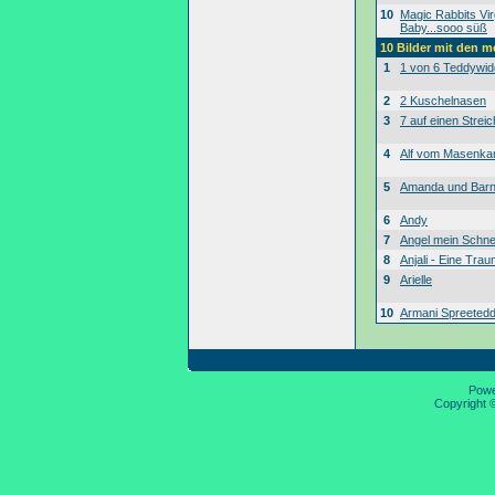
10
Magic Rabbits Vir
Baby...sooo süß
10 Bilder mit den 
1
1 von 6 Teddywid
2
2 Kuschelnasen
3
7 auf einen Streic
4
Alf vom Masenk
5
Amanda und Bar
6
Andy
7
Angel mein Schne
8
Anjali - Eine Tra
9
Arielle
10
Armani Spreeted
Pow
Copyright