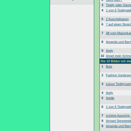
3
Teddy oder Gism
4
1 von 6 Teddywid
5
2 Kuschelnasen
6
7 auf einen Streic
7
Alf vom Masenk
8
Amanda und Bar
9
Andy
10
Angel mein Schne
Die 10 Bilder mit d
1
Butz
2
Foehrer Inselzwe
3
süsse Teddyzwe
4
Andy
5
Arielle
6
1 von 6 Teddywid
7
schöne Aussicht
8
Armani Spreeted
9
Amanda und Bar