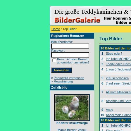
Home
/ Top Bilder
Registrierte Benutzer
Top Bilder
Benutzername:
10 Bilder mit der 
Passwort:
1
Süss oder?
2
Ich liebe MÖHRC
Beim nächsten Besuch
automatisch anmelden?
3
Teddy oder Gism
4
1 von 6 Teddywid
»
Password vergessen
5
2 Kuschelnasen
»
Registrierung
6
7 auf einen Streic
Zufallsbild
7
Alf vom Masenk
8
Amanda und Bar
9
Andy
10
Angel mein Schne
10 Bilder mit den 
Foehrer Inselzwerge
1
Ich liebe MÖHRC
Maike Berger-Wieck
2
Süss oder?