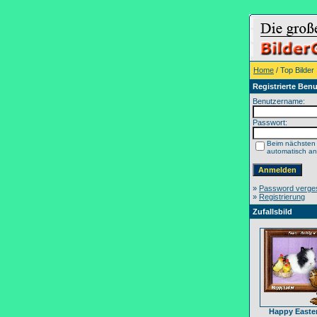
Home
/ Top Bilder
Registrierte Benu
Benutzername:
Passwort:
Beim nächsten
automatisch a
»
Password verge
»
Registrierung
Zufallsbild
Happy Easter