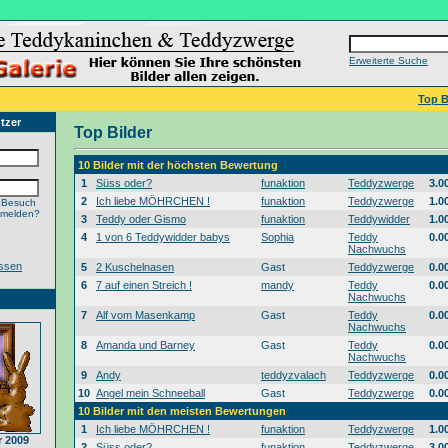
Erweiterte Suche
Top B
tzer
Top Bilder
10 Bilder mit der höchsten Bewertung
1
Süss oder?
funaktion
Teddyzwerge
3.0
2
Ich liebe MÖHRCHEN !
funaktion
Teddyzwerge
1.0
 Besuch
nmelden?
3
Teddy oder Gismo
funaktion
Teddywidder
1.0
4
1 von 6 Teddywidder babys
Sophia
Teddy
0.0
Nachwuchs
ssen
5
2 Kuschelnasen
Gast
Teddyzwerge
0.0
6
7 auf einen Streich !
mandy
Teddy
0.0
Nachwuchs
7
Alf vom Masenkamp
Gast
Teddy
0.0
Nachwuchs
8
Amanda und Barney
Gast
Teddy
0.0
Nachwuchs
9
Andy
teddyzvalach
Teddyzwerge
0.0
10
Angel mein Schneeball
Gast
Teddyzwerge
0.0
10 Bilder mit den meisten Bewertungen
1
Ich liebe MÖHRCHEN !
funaktion
Teddyzwerge
1.0
 2009
2
Süss oder?
funaktion
Teddyzwerge
3.0