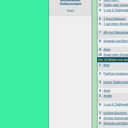
Ammerländer
Teddyzwergen
3
Teddy oder Gism
4
1 von 6 Teddywid
Gast
5
2 Kuschelnasen
6
7 auf einen Streic
7
Alf vom Masenk
8
Amanda und Bar
9
Andy
10
Angel mein Schne
Die 10 Bilder mit d
1
Butz
2
Foehrer Inselzwe
3
süsse Teddyzwe
4
Andy
5
Arielle
6
1 von 6 Teddywid
7
schöne Aussicht
8
Armani Spreeted
9
Amanda und Bar