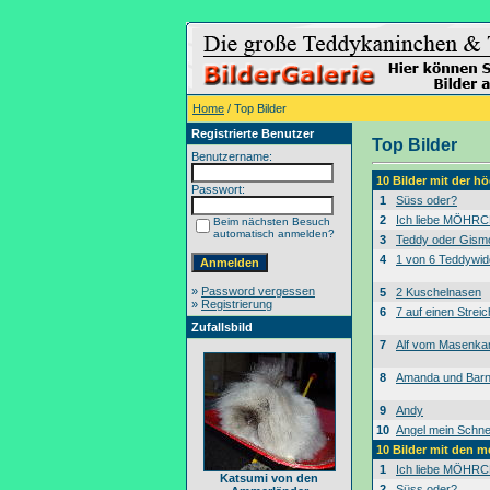
Home
/ Top Bilder
Registrierte Benutzer
Top Bilder
Benutzername:
10 Bilder mit der 
Passwort:
1
Süss oder?
2
Ich liebe MÖHRC
Beim nächsten Besuch
automatisch anmelden?
3
Teddy oder Gism
4
1 von 6 Teddywid
»
Password vergessen
5
2 Kuschelnasen
»
Registrierung
6
7 auf einen Streic
Zufallsbild
7
Alf vom Masenk
8
Amanda und Bar
9
Andy
10
Angel mein Schne
10 Bilder mit den 
1
Ich liebe MÖHRC
Katsumi von den
2
Süss oder?