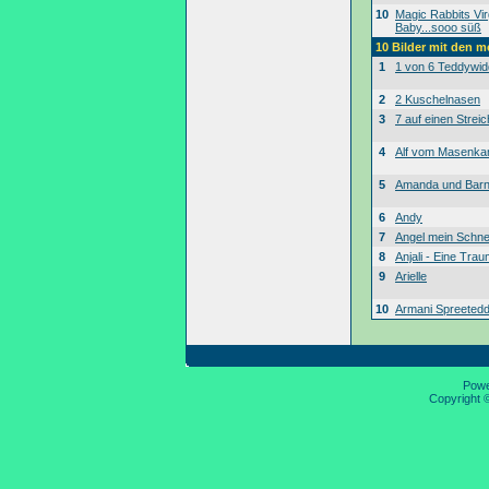
10
Magic Rabbits Vir
Baby...sooo süß
10 Bilder mit den 
1
1 von 6 Teddywid
2
2 Kuschelnasen
3
7 auf einen Streic
4
Alf vom Masenk
5
Amanda und Bar
6
Andy
7
Angel mein Schne
8
Anjali - Eine Tra
9
Arielle
10
Armani Spreeted
Pow
Copyright