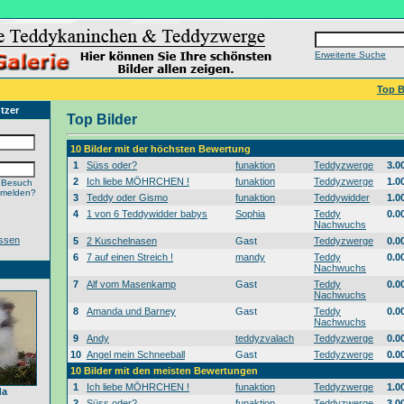
Erweiterte Suche
Top B
tzer
Top Bilder
10 Bilder mit der höchsten Bewertung
1
Süss oder?
funaktion
Teddyzwerge
3.0
2
Ich liebe MÖHRCHEN !
funaktion
Teddyzwerge
1.0
 Besuch
nmelden?
3
Teddy oder Gismo
funaktion
Teddywidder
1.0
4
1 von 6 Teddywidder babys
Sophia
Teddy
0.0
Nachwuchs
ssen
5
2 Kuschelnasen
Gast
Teddyzwerge
0.0
6
7 auf einen Streich !
mandy
Teddy
0.0
Nachwuchs
7
Alf vom Masenkamp
Gast
Teddy
0.0
Nachwuchs
8
Amanda und Barney
Gast
Teddy
0.0
Nachwuchs
9
Andy
teddyzvalach
Teddyzwerge
0.0
10
Angel mein Schneeball
Gast
Teddyzwerge
0.0
10 Bilder mit den meisten Bewertungen
1
Ich liebe MÖHRCHEN !
funaktion
Teddyzwerge
1.0
da
2
Süss oder?
funaktion
Teddyzwerge
3.0