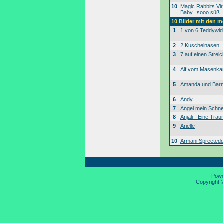
10
Magic Rabbits Vir
Baby...sooo süß
10 Bilder mit den 
1
1 von 6 Teddywid
2
2 Kuschelnasen
3
7 auf einen Streic
4
Alf vom Masenk
5
Amanda und Bar
6
Andy
7
Angel mein Schne
8
Anjali - Eine Tra
9
Arielle
10
Armani Spreeted
Pow
Copyright