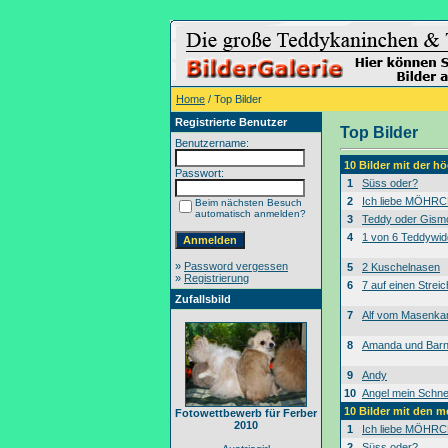
Home
/ Top Bilder
Registrierte Benutzer
Top Bilder
Benutzername:
10 Bilder mit der 
Passwort:
1
Süss oder?
2
Ich liebe MÖHRC
Beim nächsten Besuch
automatisch anmelden?
3
Teddy oder Gism
4
1 von 6 Teddywid
»
Password vergessen
5
2 Kuschelnasen
»
Registrierung
6
7 auf einen Streic
Zufallsbild
7
Alf vom Masenk
8
Amanda und Bar
9
Andy
10
Angel mein Schne
10 Bilder mit den 
Fotowettbewerb für Ferber
2010
1
Ich liebe MÖHRC
2
Süss oder?