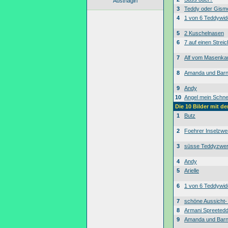
Austriagirl
3
Teddy oder Gism
4
1 von 6 Teddywid
5
2 Kuschelnasen
6
7 auf einen Streic
7
Alf vom Masenk
8
Amanda und Bar
9
Andy
10
Angel mein Schne
Die 10 Bilder mit d
1
Butz
2
Foehrer Inselzwe
3
süsse Teddyzwe
4
Andy
5
Arielle
6
1 von 6 Teddywid
7
schöne Aussicht
8
Armani Spreeted
9
Amanda und Bar