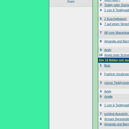
Gast
3
Teddy oder Gism
4
1 von 6 Teddywid
5
2 Kuschelnasen
6
7 auf einen Streic
7
Alf vom Masenk
8
Amanda und Bar
9
Andy
10
Angel mein Schne
Die 10 Bilder mit d
1
Butz
2
Foehrer Inselzwe
3
süsse Teddyzwe
4
Andy
5
Arielle
6
1 von 6 Teddywid
7
schöne Aussicht
8
Armani Spreeted
9
Amanda und Bar