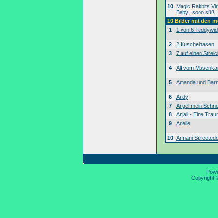
10
Magic Rabbits Vir
Baby...sooo süß
10 Bilder mit den 
1
1 von 6 Teddywid
2
2 Kuschelnasen
3
7 auf einen Streic
4
Alf vom Masenk
5
Amanda und Bar
6
Andy
7
Angel mein Schne
8
Anjali - Eine Tra
9
Arielle
10
Armani Spreeted
Pow
Copyright