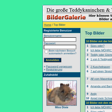
Home
/ Top Bilder
Registrierte Benutzer
Top Bilder
Benutzername:
10 Bilder mit der 
Passwort:
1
Süss oder?
2
Ich liebe MÖHRC
Beim nächsten Besuch
automatisch anmelden?
3
Teddy oder Gism
4
1 von 6 Teddywid
»
Password vergessen
5
2 Kuschelnasen
»
Registrierung
6
7 auf einen Streic
Zufallsbild
7
Alf vom Masenk
8
Amanda und Bar
9
Andy
10
Angel mein Schne
10 Bilder mit den 
Miss Dixie
1
Ich liebe MÖHRC
2
Süss oder?