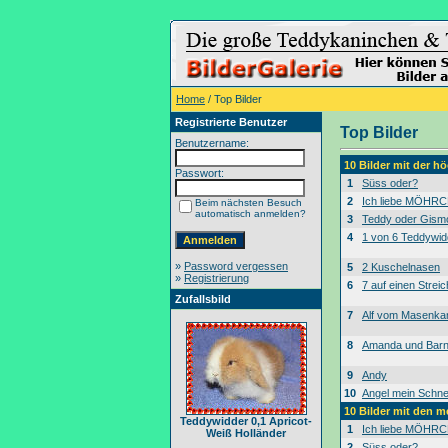
Home
/ Top Bilder
Registrierte Benutzer
Top Bilder
Benutzername:
10 Bilder mit der 
Passwort:
1
Süss oder?
2
Ich liebe MÖHRC
Beim nächsten Besuch
automatisch anmelden?
3
Teddy oder Gism
4
1 von 6 Teddywid
»
Password vergessen
5
2 Kuschelnasen
»
Registrierung
6
7 auf einen Streic
Zufallsbild
7
Alf vom Masenk
8
Amanda und Bar
9
Andy
10
Angel mein Schne
10 Bilder mit den 
Teddywidder 0,1 Apricot-
1
Ich liebe MÖHRC
Weiß Holländer
2
Süss oder?