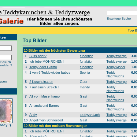
Erweiterte Suche
Top B
tzer
Top Bilder
10 Bilder mit der höchsten Bewertung
1
Süss oder?
funaktion
Teddyzwerge
3.0
2
Ich liebe MÖHRCHEN !
funaktion
Teddyzwerge
1.0
 Besuch
nmelden?
3
Teddy oder Gismo
funaktion
Teddywidder
1.0
4
1 von 6 Teddywidder babys
Sophia
Teddy
0.0
Nachwuchs
ssen
5
2 Kuschelnasen
Gast
Teddyzwerge
0.0
6
7 auf einen Streich !
mandy
Teddy
0.0
Nachwuchs
7
Alf vom Masenkamp
Gast
Teddy
0.0
Nachwuchs
8
Amanda und Barney
Gast
Teddy
0.0
Nachwuchs
9
Andy
teddyzvalach
Teddyzwerge
0.0
10
Angel mein Schneeball
Gast
Teddyzwerge
0.0
addy!:)
10 Bilder mit den meisten Bewertungen
1
Ich liebe MÖHRCHEN !
funaktion
Teddyzwerge
1.0
2
Süss oder?
funaktion
Teddyzwerge
3.0