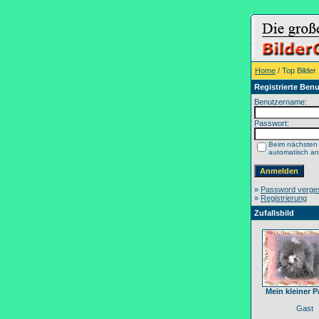
Home
/ Top Bilder
Registrierte Benu
Benutzername:
Passwort:
Beim nächsten
automatisch a
»
Password verge
»
Registrierung
Zufallsbild
Mein kleiner P
Gast