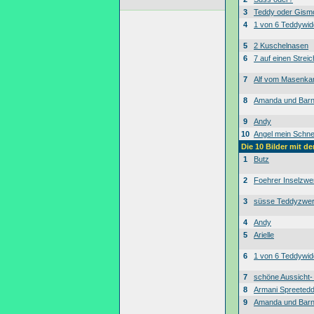
3
Teddy oder Gism
4
1 von 6 Teddywid
5
2 Kuschelnasen
6
7 auf einen Streic
7
Alf vom Masenk
8
Amanda und Bar
9
Andy
10
Angel mein Schne
Die 10 Bilder mit d
1
Butz
2
Foehrer Inselzwe
3
süsse Teddyzwe
4
Andy
5
Arielle
6
1 von 6 Teddywid
7
schöne Aussicht
8
Armani Spreeted
9
Amanda und Bar