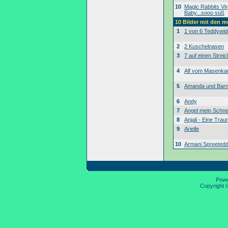
10
Magic Rabbits Vir
Baby...sooo süß
10 Bilder mit den 
1
1 von 6 Teddywid
2
2 Kuschelnasen
3
7 auf einen Streic
4
Alf vom Masenk
5
Amanda und Bar
6
Andy
7
Angel mein Schne
8
Anjali - Eine Tra
9
Arielle
10
Armani Spreeted
Pow
Copyright