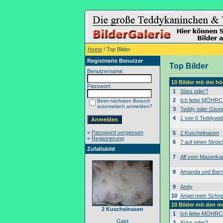
Home
/ Top Bilder
Registrierte Benutzer
Top Bilder
Benutzername:
10 Bilder mit der 
Passwort:
1
Süss oder?
2
Ich liebe MÖHRC
Beim nächsten Besuch
automatisch anmelden?
3
Teddy oder Gism
4
1 von 6 Teddywid
»
Password vergessen
5
2 Kuschelnasen
»
Registrierung
6
7 auf einen Streic
Zufallsbild
7
Alf vom Masenk
8
Amanda und Bar
9
Andy
10
Angel mein Schne
10 Bilder mit den 
2 Kuschelnasen
1
Ich liebe MÖHRC
Gast
2
Süss oder?