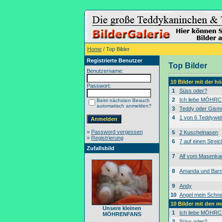
Home
/ Top Bilder
Registrierte Benutzer
Top Bilder
Benutzername:
10 Bilder mit der 
Passwort:
1
Süss oder?
2
Ich liebe MÖHRC
Beim nächsten Besuch
automatisch anmelden?
3
Teddy oder Gism
4
1 von 6 Teddywid
»
Password vergessen
5
2 Kuschelnasen
»
Registrierung
6
7 auf einen Streic
Zufallsbild
7
Alf vom Masenk
8
Amanda und Bar
9
Andy
10
Angel mein Schne
10 Bilder mit den 
Unsere kleinen
1
Ich liebe MÖHRC
MÖHRENFANS
2
Süss oder?