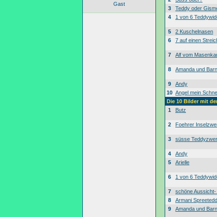
Gast
3
Teddy oder Gism
4
1 von 6 Teddywid
5
2 Kuschelnasen
6
7 auf einen Streic
7
Alf vom Masenk
8
Amanda und Bar
9
Andy
10
Angel mein Schne
Die 10 Bilder mit d
1
Butz
2
Foehrer Inselzwe
3
süsse Teddyzwe
4
Andy
5
Arielle
6
1 von 6 Teddywid
7
schöne Aussicht
8
Armani Spreeted
9
Amanda und Bar