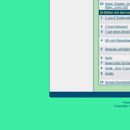
10
Magic Rabbits Vir
Baby...sooo süß
10 Bilder mit den 
1
1 von 6 Teddywid
2
2 Kuschelnasen
3
7 auf einen Streic
4
Alf vom Masenk
5
Amanda und Bar
6
Andy
7
Angel mein Schne
8
Anjali - Eine Tra
9
Arielle
10
Armani Spreeted
Pow
Copyright