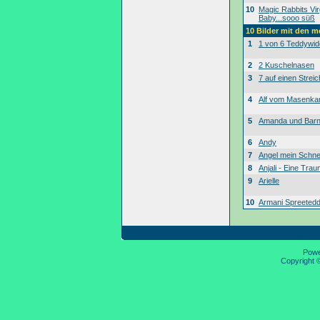
10
Magic Rabbits Vir
Baby...sooo süß
10 Bilder mit den 
1
1 von 6 Teddywid
2
2 Kuschelnasen
3
7 auf einen Streic
4
Alf vom Masenk
5
Amanda und Bar
6
Andy
7
Angel mein Schne
8
Anjali - Eine Tra
9
Arielle
10
Armani Spreeted
Pow
Copyright