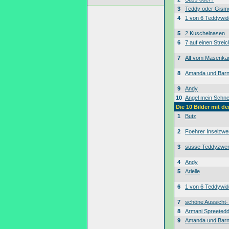
3
Teddy oder Gism
4
1 von 6 Teddywid
5
2 Kuschelnasen
6
7 auf einen Streic
7
Alf vom Masenk
8
Amanda und Bar
9
Andy
10
Angel mein Schne
Die 10 Bilder mit d
1
Butz
2
Foehrer Inselzwe
3
süsse Teddyzwe
4
Andy
5
Arielle
6
1 von 6 Teddywid
7
schöne Aussicht
8
Armani Spreeted
9
Amanda und Bar