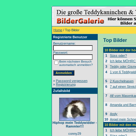
Home
/ Top Bilder
Registrierte Benutzer
Top Bilder
Benutzername:
10 Bilder mit der 
Passwort:
1
Süss oder?
2
Ich liebe MÖHRC
Beim nächsten Besuch
automatisch anmelden?
3
Teddy oder Gism
4
1 von 6 Teddywid
»
Password vergessen
5
2 Kuschelnasen
»
Registrierung
6
7 auf einen Streic
Zufallsbild
7
Alf vom Masenk
8
Amanda und Bar
9
Andy
10
Angel mein Schne
Hiphop mein Teddywidder -
10 Bilder mit den 
Rammler!!!
1
Ich liebe MÖHRC
conny29
2
Süss oder?