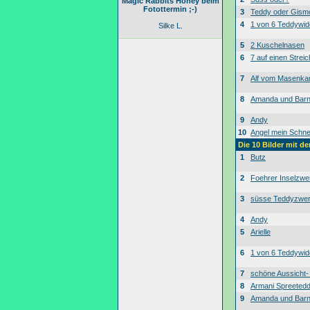
Magic Rabbits Honey beim
Fotottermin ;-)
3
Teddy oder Gism
4
1 von 6 Teddywid
Silke L.
5
2 Kuschelnasen
6
7 auf einen Streic
7
Alf vom Masenk
8
Amanda und Bar
9
Andy
10
Angel mein Schne
Die 10 Bilder mit d
1
Butz
2
Foehrer Inselzwe
3
süsse Teddyzwe
4
Andy
5
Arielle
6
1 von 6 Teddywid
7
schöne Aussicht
8
Armani Spreeted
9
Amanda und Bar