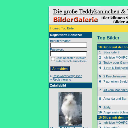
Home
/ Top Bilder
Registrierte Benutzer
Top Bilder
Benutzername:
10 Bilder mit der 
Passwort:
1
Süss oder?
2
Ich liebe MÖHRC
Beim nächsten Besuch
automatisch anmelden?
3
Teddy oder Gism
4
1 von 6 Teddywid
»
Password vergessen
5
2 Kuschelnasen
»
Registrierung
6
7 auf einen Streic
Zufallsbild
7
Alf vom Masenk
8
Amanda und Bar
9
Andy
10
Angel mein Schne
10 Bilder mit den 
1
Ich liebe MÖHRC
2
Süss oder?