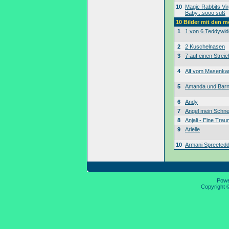
10
Magic Rabbits Vir
Baby...sooo süß
10 Bilder mit den 
1
1 von 6 Teddywid
2
2 Kuschelnasen
3
7 auf einen Streic
4
Alf vom Masenk
5
Amanda und Bar
6
Andy
7
Angel mein Schne
8
Anjali - Eine Tra
9
Arielle
10
Armani Spreeted
Pow
Copyright