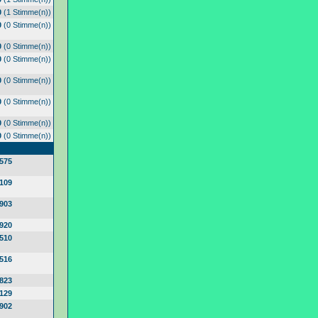
0
(1 Stimme(n))
0
(0 Stimme(n))
0
(0 Stimme(n))
0
(0 Stimme(n))
0
(0 Stimme(n))
0
(0 Stimme(n))
0
(0 Stimme(n))
0
(0 Stimme(n))
575
109
903
920
510
516
823
129
902