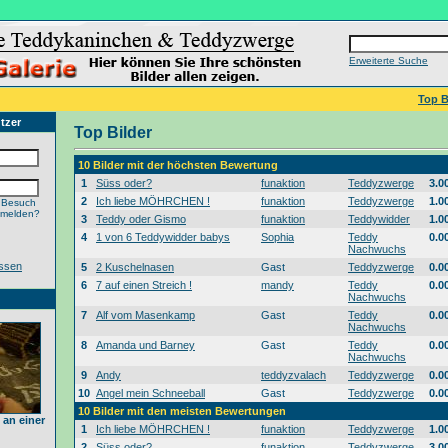
Erweiterte Suche
Top B
tzer
Top Bilder
10 Bilder mit der höchsten Bewertung
1
Süss oder?
funaktion
Teddyzwerge
3.0
2
Ich liebe MÖHRCHEN !
funaktion
Teddyzwerge
1.0
 Besuch
nmelden?
3
Teddy oder Gismo
funaktion
Teddywidder
1.0
4
1 von 6 Teddywidder babys
Sophia
Teddy
0.0
Nachwuchs
ssen
5
2 Kuschelnasen
Gast
Teddyzwerge
0.0
6
7 auf einen Streich !
mandy
Teddy
0.0
Nachwuchs
7
Alf vom Masenkamp
Gast
Teddy
0.0
Nachwuchs
8
Amanda und Barney
Gast
Teddy
0.0
Nachwuchs
9
Andy
teddyzvalach
Teddyzwerge
0.0
10
Angel mein Schneeball
Gast
Teddyzwerge
0.0
10 Bilder mit den meisten Bewertungen
an einer
1
Ich liebe MÖHRCHEN !
funaktion
Teddyzwerge
1.0
2
Süss oder?
funaktion
Teddyzwerge
3.0