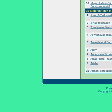
10
Magic Rabbits Vir
Baby...sooo süß
10 Bilder mit den 
1
1 von 6 Teddywid
2
2 Kuschelnasen
3
7 auf einen Streic
4
Alf vom Masenk
5
Amanda und Bar
6
Andy
7
Angel mein Schne
8
Anjali - Eine Tra
9
Arielle
10
Armani Spreeted
Pow
Copyright