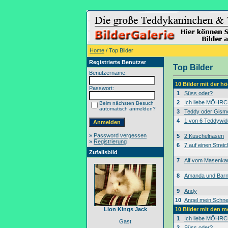
Home
/ Top Bilder
Registrierte Benutzer
Top Bilder
Benutzername:
10 Bilder mit der 
Passwort:
1
Süss oder?
2
Ich liebe MÖHRC
Beim nächsten Besuch
automatisch anmelden?
3
Teddy oder Gism
4
1 von 6 Teddywid
»
Password vergessen
5
2 Kuschelnasen
»
Registrierung
6
7 auf einen Streic
Zufallsbild
7
Alf vom Masenk
8
Amanda und Bar
9
Andy
10
Angel mein Schne
Lion Kings Jack
10 Bilder mit den 
1
Ich liebe MÖHRC
Gast
2
Süss oder?