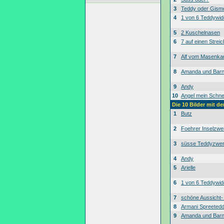
3
Teddy oder Gism
4
1 von 6 Teddywid
5
2 Kuschelnasen
6
7 auf einen Streic
7
Alf vom Masenk
8
Amanda und Bar
9
Andy
10
Angel mein Schne
Die 10 Bilder mit d
1
Butz
2
Foehrer Inselzwe
3
süsse Teddyzwe
4
Andy
5
Arielle
6
1 von 6 Teddywid
7
schöne Aussicht
8
Armani Spreeted
9
Amanda und Bar