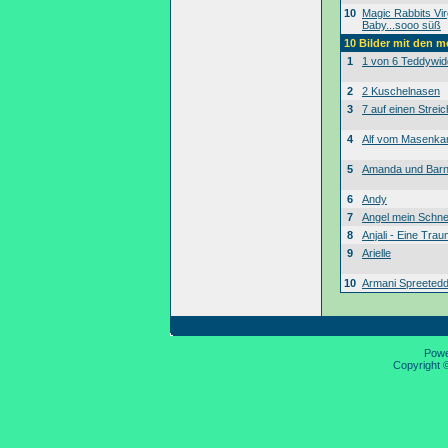
10
Magic Rabbits Vir
Baby...sooo süß
10 Bilder mit den 
1
1 von 6 Teddywid
2
2 Kuschelnasen
3
7 auf einen Streic
4
Alf vom Masenk
5
Amanda und Bar
6
Andy
7
Angel mein Schne
8
Anjali - Eine Tra
9
Arielle
10
Armani Spreeted
Pow
Copyright