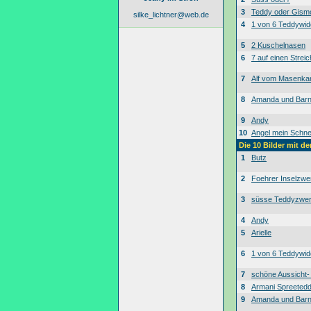
3
Teddy oder Gism
silke_lichtner@web.de
4
1 von 6 Teddywid
5
2 Kuschelnasen
6
7 auf einen Streic
7
Alf vom Masenk
8
Amanda und Bar
9
Andy
10
Angel mein Schne
Die 10 Bilder mit d
1
Butz
2
Foehrer Inselzwe
3
süsse Teddyzwe
4
Andy
5
Arielle
6
1 von 6 Teddywid
7
schöne Aussicht
8
Armani Spreeted
9
Amanda und Bar