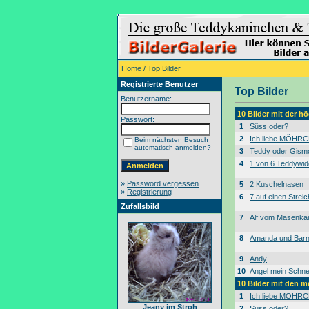
Home
/ Top Bilder
Registrierte Benutzer
Top Bilder
Benutzername:
10 Bilder mit der 
Passwort:
1
Süss oder?
2
Ich liebe MÖHRC
Beim nächsten Besuch
automatisch anmelden?
3
Teddy oder Gism
4
1 von 6 Teddywid
»
Password vergessen
5
2 Kuschelnasen
»
Registrierung
6
7 auf einen Streic
Zufallsbild
7
Alf vom Masenk
8
Amanda und Bar
9
Andy
10
Angel mein Schne
10 Bilder mit den 
1
Ich liebe MÖHRC
Jeany im Stroh
2
Süss oder?