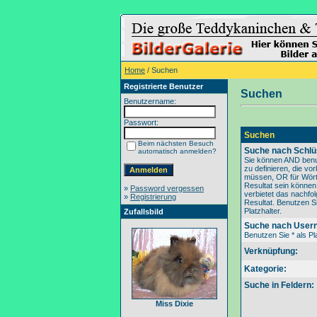
Home
/ Suchen
Registrierte Benutzer
Suchen
Benutzername:
Passwort:
Suchen
Beim nächsten Besuch
Suche nach Schlü
automatisch anmelden?
Sie können AND benu
zu definieren, die v
müssen, OR für Wörte
Resultat sein könne
»
Password vergessen
verbietet das nachfo
»
Registrierung
Resultat. Benutzen Si
Platzhalter.
Zufallsbild
Suche nach User
Benutzen Sie * als Pla
Verknüpfung:
Kategorie:
Suche in Feldern:
Miss Dixie