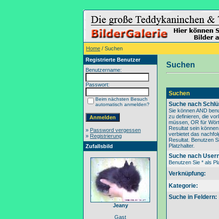
Home
/ Suchen
Registrierte Benutzer
Suchen
Benutzername:
Passwort:
Suchen
Beim nächsten Besuch
Suche nach Schlü
automatisch anmelden?
Sie können AND benu
zu definieren, die v
müssen, OR für Wörte
Resultat sein könne
»
Password vergessen
verbietet das nachfo
»
Registrierung
Resultat. Benutzen Si
Platzhalter.
Zufallsbild
Suche nach User
Benutzen Sie * als Pla
Verknüpfung:
Kategorie:
Suche in Feldern:
Jeany
Gast