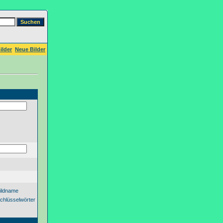
ilder
Neue Bilder
ildname
chlüsselwörter