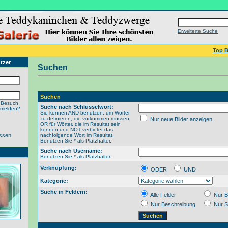
Erweiterte Suche
Top B
tzer
Suchen
Suchen
 Besuch
Suche nach Schlüsselwort:
nmelden?
Sie können AND benutzen, um Wörter
zu definieren, die vorkommen müssen,
Nur neue Bilder anzeigen
OR für Wörter, die im Resultat sein
können und NOT verbietet das
ssen
nachfolgende Wort im Resultat.
Benutzen Sie * als Platzhalter.
Suche nach Username:
Benutzen Sie * als Platzhalter.
Verknüpfung:
ODER
UND
Kategorie:
Suche in Feldern:
Alle Felder
Nur B
Nur Beschreibung
Nur S