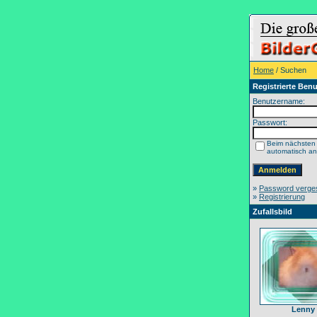
Home
/ Suchen
Registrierte Benu
Benutzername:
Passwort:
Beim nächsten
automatisch a
»
Password verge
»
Registrierung
Zufallsbild
Lenny